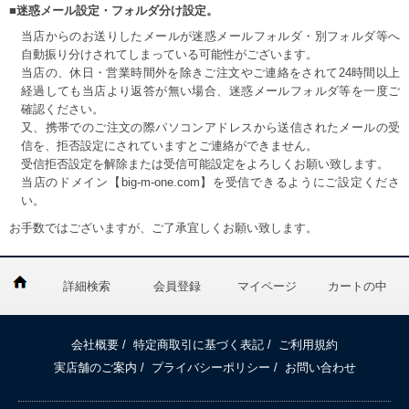
■迷惑メール設定・フォルダ分け設定。
当店からのお送りしたメールが迷惑メールフォルダ・別フォルダ等へ
自動振り分けされてしまっている可能性がございます。
当店の、休日・営業時間外を除きご注文やご連絡をされて24時間以上
経過しても当店より返答が無い場合、迷惑メールフォルダ等を一度ご
確認ください。
又、携帯でのご注文の際パソコンアドレスから送信されたメールの受
信を、拒否設定にされていますとご連絡ができません。
受信拒否設定を解除または受信可能設定をよろしくお願い致します。
当店のドメイン【big-m-one.com】を受信できるようにご設定くださ
い。
お手数ではございますが、ご了承宜しくお願い致します。
詳細検索
会員登録
マイページ
カートの中
会社概要
/
特定商取引に基づく表記
/
ご利用規約
実店舗のご案内
/
プライバシーポリシー
/
お問い合わせ