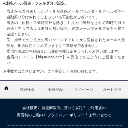
■迷惑メール設定・フォルダ分け設定。
当店からのお送りしたメールが迷惑メールフォルダ・別フォルダ等へ
自動振り分けされてしまっている可能性がございます。
当店の、休日・営業時間外を除きご注文やご連絡をされて24時間以上
経過しても当店より返答が無い場合、迷惑メールフォルダ等を一度ご
確認ください。
又、携帯でのご注文の際パソコンアドレスから送信されたメールの受
信を、拒否設定にされていますとご連絡ができません。
受信拒否設定を解除または受信可能設定をよろしくお願い致します。
当店のドメイン【big-m-one.com】を受信できるようにご設定くださ
い。
お手数ではございますが、ご了承宜しくお願い致します。
詳細検索
会員登録
マイページ
カートの中
会社概要
/
特定商取引に基づく表記
/
ご利用規約
実店舗のご案内
/
プライバシーポリシー
/
お問い合わせ