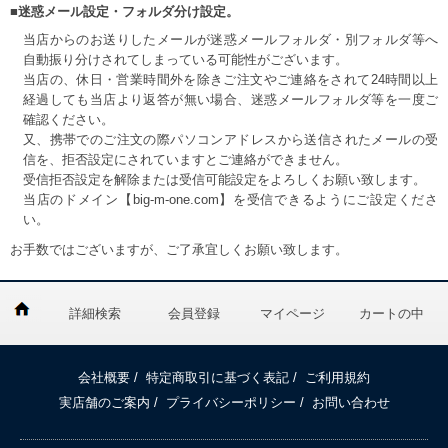
■迷惑メール設定・フォルダ分け設定。
当店からのお送りしたメールが迷惑メールフォルダ・別フォルダ等へ
自動振り分けされてしまっている可能性がございます。
当店の、休日・営業時間外を除きご注文やご連絡をされて24時間以上
経過しても当店より返答が無い場合、迷惑メールフォルダ等を一度ご
確認ください。
又、携帯でのご注文の際パソコンアドレスから送信されたメールの受
信を、拒否設定にされていますとご連絡ができません。
受信拒否設定を解除または受信可能設定をよろしくお願い致します。
当店のドメイン【big-m-one.com】を受信できるようにご設定くださ
い。
お手数ではございますが、ご了承宜しくお願い致します。
詳細検索
会員登録
マイページ
カートの中
会社概要
/
特定商取引に基づく表記
/
ご利用規約
実店舗のご案内
/
プライバシーポリシー
/
お問い合わせ