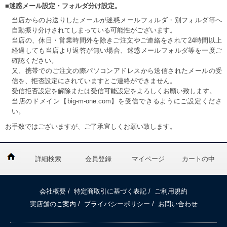
■迷惑メール設定・フォルダ分け設定。
当店からのお送りしたメールが迷惑メールフォルダ・別フォルダ等へ
自動振り分けされてしまっている可能性がございます。
当店の、休日・営業時間外を除きご注文やご連絡をされて24時間以上
経過しても当店より返答が無い場合、迷惑メールフォルダ等を一度ご
確認ください。
又、携帯でのご注文の際パソコンアドレスから送信されたメールの受
信を、拒否設定にされていますとご連絡ができません。
受信拒否設定を解除または受信可能設定をよろしくお願い致します。
当店のドメイン【big-m-one.com】を受信できるようにご設定くださ
い。
お手数ではございますが、ご了承宜しくお願い致します。
詳細検索
会員登録
マイページ
カートの中
会社概要
/
特定商取引に基づく表記
/
ご利用規約
実店舗のご案内
/
プライバシーポリシー
/
お問い合わせ