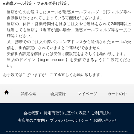
■迷惑メール設定・フォルダ分け設定。
当店からのお送りしたメールが迷惑メールフォルダ・別フォルダ等へ
自動振り分けされてしまっている可能性がございます。
当店の、休日・営業時間外を除きご注文やご連絡をされて24時間以上
経過しても当店より返答が無い場合、迷惑メールフォルダ等を一度ご
確認ください。
又、携帯でのご注文の際パソコンアドレスから送信されたメールの受
信を、拒否設定にされていますとご連絡ができません。
受信拒否設定を解除または受信可能設定をよろしくお願い致します。
当店のドメイン【big-m-one.com】を受信できるようにご設定くださ
い。
お手数ではございますが、ご了承宜しくお願い致します。
詳細検索
会員登録
マイページ
カートの中
会社概要
/
特定商取引に基づく表記
/
ご利用規約
実店舗のご案内
/
プライバシーポリシー
/
お問い合わせ