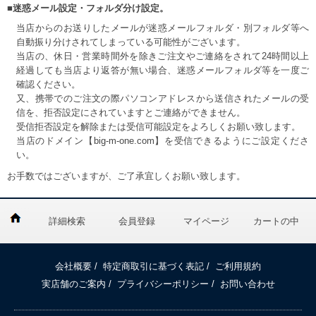
■迷惑メール設定・フォルダ分け設定。
当店からのお送りしたメールが迷惑メールフォルダ・別フォルダ等へ
自動振り分けされてしまっている可能性がございます。
当店の、休日・営業時間外を除きご注文やご連絡をされて24時間以上
経過しても当店より返答が無い場合、迷惑メールフォルダ等を一度ご
確認ください。
又、携帯でのご注文の際パソコンアドレスから送信されたメールの受
信を、拒否設定にされていますとご連絡ができません。
受信拒否設定を解除または受信可能設定をよろしくお願い致します。
当店のドメイン【big-m-one.com】を受信できるようにご設定くださ
い。
お手数ではございますが、ご了承宜しくお願い致します。
詳細検索
会員登録
マイページ
カートの中
会社概要
/
特定商取引に基づく表記
/
ご利用規約
実店舗のご案内
/
プライバシーポリシー
/
お問い合わせ