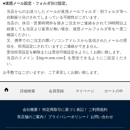
■迷惑メール設定・フォルダ分け設定。
当店からのお送りしたメールが迷惑メールフォルダ・別フォルダ等へ
自動振り分けされてしまっている可能性がございます。
当店の、休日・営業時間外を除きご注文やご連絡をされて24時間以上
経過しても当店より返答が無い場合、迷惑メールフォルダ等を一度ご
確認ください。
又、携帯でのご注文の際パソコンアドレスから送信されたメールの受
信を、拒否設定にされていますとご連絡ができません。
受信拒否設定を解除または受信可能設定をよろしくお願い致します。
当店のドメイン【big-m-one.com】を受信できるようにご設定くださ
い。
お手数ではございますが、ご了承宜しくお願い致します。
詳細検索
会員登録
マイページ
カートの中
会社概要
/
特定商取引に基づく表記
/
ご利用規約
実店舗のご案内
/
プライバシーポリシー
/
お問い合わせ