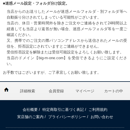
■迷惑メール設定・フォルダ分け設定。
当店からのお送りしたメールが迷惑メールフォルダ・別フォルダ等へ
自動振り分けされてしまっている可能性がございます。
当店の、休日・営業時間外を除きご注文やご連絡をされて24時間以上
経過しても当店より返答が無い場合、迷惑メールフォルダ等を一度ご
確認ください。
又、携帯でのご注文の際パソコンアドレスから送信されたメールの受
信を、拒否設定にされていますとご連絡ができません。
受信拒否設定を解除または受信可能設定をよろしくお願い致します。
当店のドメイン【big-m-one.com】を受信できるようにご設定くださ
い。
お手数ではございますが、ご了承宜しくお願い致します。
詳細検索
会員登録
マイページ
カートの中
会社概要
/
特定商取引に基づく表記
/
ご利用規約
実店舗のご案内
/
プライバシーポリシー
/
お問い合わせ