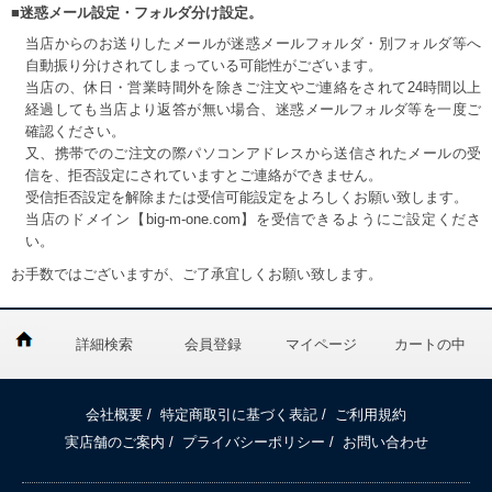
■迷惑メール設定・フォルダ分け設定。
当店からのお送りしたメールが迷惑メールフォルダ・別フォルダ等へ
自動振り分けされてしまっている可能性がございます。
当店の、休日・営業時間外を除きご注文やご連絡をされて24時間以上
経過しても当店より返答が無い場合、迷惑メールフォルダ等を一度ご
確認ください。
又、携帯でのご注文の際パソコンアドレスから送信されたメールの受
信を、拒否設定にされていますとご連絡ができません。
受信拒否設定を解除または受信可能設定をよろしくお願い致します。
当店のドメイン【big-m-one.com】を受信できるようにご設定くださ
い。
お手数ではございますが、ご了承宜しくお願い致します。
詳細検索
会員登録
マイページ
カートの中
会社概要
/
特定商取引に基づく表記
/
ご利用規約
実店舗のご案内
/
プライバシーポリシー
/
お問い合わせ