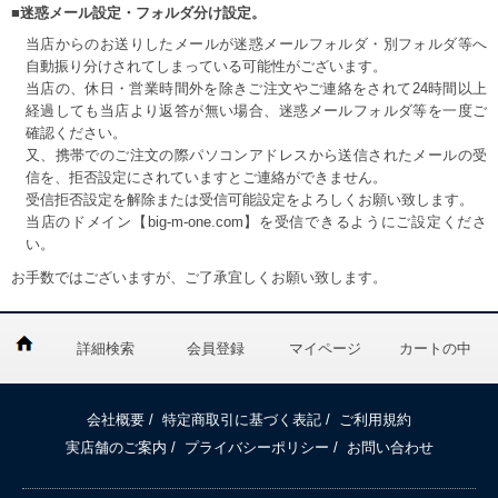
■迷惑メール設定・フォルダ分け設定。
当店からのお送りしたメールが迷惑メールフォルダ・別フォルダ等へ
自動振り分けされてしまっている可能性がございます。
当店の、休日・営業時間外を除きご注文やご連絡をされて24時間以上
経過しても当店より返答が無い場合、迷惑メールフォルダ等を一度ご
確認ください。
又、携帯でのご注文の際パソコンアドレスから送信されたメールの受
信を、拒否設定にされていますとご連絡ができません。
受信拒否設定を解除または受信可能設定をよろしくお願い致します。
当店のドメイン【big-m-one.com】を受信できるようにご設定くださ
い。
お手数ではございますが、ご了承宜しくお願い致します。
詳細検索
会員登録
マイページ
カートの中
会社概要
/
特定商取引に基づく表記
/
ご利用規約
実店舗のご案内
/
プライバシーポリシー
/
お問い合わせ