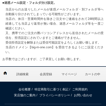
■迷惑メール設定・フォルダ分け設定。
当店からのお送りしたメールが迷惑メールフォルダ・別フォルダ等へ
自動振り分けされてしまっている可能性がございます。
当店の、休日・営業時間外を除きご注文やご連絡をされて24時間以上
経過しても当店より返答が無い場合、迷惑メールフォルダ等を一度ご
確認ください。
又、携帯でのご注文の際パソコンアドレスから送信されたメールの受
信を、拒否設定にされていますとご連絡ができません。
受信拒否設定を解除または受信可能設定をよろしくお願い致します。
当店のドメイン【big-m-one.com】を受信できるようにご設定くださ
い。
お手数ではございますが、ご了承宜しくお願い致します。
詳細検索
会員登録
マイページ
カートの中
会社概要
/
特定商取引に基づく表記
/
ご利用規約
実店舗のご案内
/
プライバシーポリシー
/
お問い合わせ