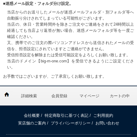
■迷惑メール設定・フォルダ分け設定。
当店からのお送りしたメールが迷惑メールフォルダ・別フォルダ等へ
自動振り分けされてしまっている可能性がございます。
当店の、休日・営業時間外を除きご注文やご連絡をされて24時間以上
経過しても当店より返答が無い場合、迷惑メールフォルダ等を一度ご
確認ください。
又、携帯でのご注文の際パソコンアドレスから送信されたメールの受
信を、拒否設定にされていますとご連絡ができません。
受信拒否設定を解除または受信可能設定をよろしくお願い致します。
当店のドメイン【big-m-one.com】を受信できるようにご設定くださ
い。
お手数ではございますが、ご了承宜しくお願い致します。
詳細検索
会員登録
マイページ
カートの中
会社概要
/
特定商取引に基づく表記
/
ご利用規約
実店舗のご案内
/
プライバシーポリシー
/
お問い合わせ