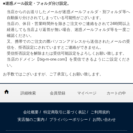
■迷惑メール設定・フォルダ分け設定。
当店からのお送りしたメールが迷惑メールフォルダ・別フォルダ等へ
自動振り分けされてしまっている可能性がございます。
当店の、休日・営業時間外を除きご注文やご連絡をされて24時間以上
経過しても当店より返答が無い場合、迷惑メールフォルダ等を一度ご
確認ください。
又、携帯でのご注文の際パソコンアドレスから送信されたメールの受
信を、拒否設定にされていますとご連絡ができません。
受信拒否設定を解除または受信可能設定をよろしくお願い致します。
当店のドメイン【big-m-one.com】を受信できるようにご設定くださ
い。
お手数ではございますが、ご了承宜しくお願い致します。
詳細検索
会員登録
マイページ
カートの中
会社概要
/
特定商取引に基づく表記
/
ご利用規約
実店舗のご案内
/
プライバシーポリシー
/
お問い合わせ