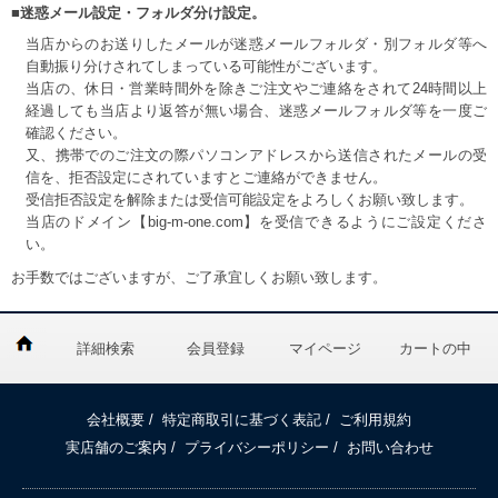
■迷惑メール設定・フォルダ分け設定。
当店からのお送りしたメールが迷惑メールフォルダ・別フォルダ等へ
自動振り分けされてしまっている可能性がございます。
当店の、休日・営業時間外を除きご注文やご連絡をされて24時間以上
経過しても当店より返答が無い場合、迷惑メールフォルダ等を一度ご
確認ください。
又、携帯でのご注文の際パソコンアドレスから送信されたメールの受
信を、拒否設定にされていますとご連絡ができません。
受信拒否設定を解除または受信可能設定をよろしくお願い致します。
当店のドメイン【big-m-one.com】を受信できるようにご設定くださ
い。
お手数ではございますが、ご了承宜しくお願い致します。
詳細検索
会員登録
マイページ
カートの中
会社概要
/
特定商取引に基づく表記
/
ご利用規約
実店舗のご案内
/
プライバシーポリシー
/
お問い合わせ