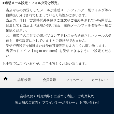
■迷惑メール設定・フォルダ分け設定。
当店からのお送りしたメールが迷惑メールフォルダ・別フォルダ等へ
自動振り分けされてしまっている可能性がございます。
当店の、休日・営業時間外を除きご注文やご連絡をされて24時間以上
経過しても当店より返答が無い場合、迷惑メールフォルダ等を一度ご
確認ください。
又、携帯でのご注文の際パソコンアドレスから送信されたメールの受
信を、拒否設定にされていますとご連絡ができません。
受信拒否設定を解除または受信可能設定をよろしくお願い致します。
当店のドメイン【big-m-one.com】を受信できるようにご設定くださ
い。
お手数ではございますが、ご了承宜しくお願い致します。
詳細検索
会員登録
マイページ
カートの中
会社概要
/
特定商取引に基づく表記
/
ご利用規約
実店舗のご案内
/
プライバシーポリシー
/
お問い合わせ