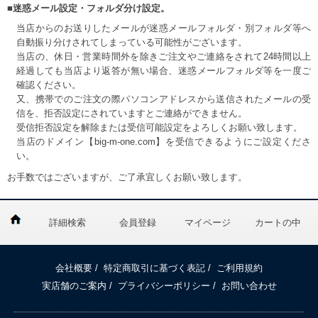
■迷惑メール設定・フォルダ分け設定。
当店からのお送りしたメールが迷惑メールフォルダ・別フォルダ等へ
自動振り分けされてしまっている可能性がございます。
当店の、休日・営業時間外を除きご注文やご連絡をされて24時間以上
経過しても当店より返答が無い場合、迷惑メールフォルダ等を一度ご
確認ください。
又、携帯でのご注文の際パソコンアドレスから送信されたメールの受
信を、拒否設定にされていますとご連絡ができません。
受信拒否設定を解除または受信可能設定をよろしくお願い致します。
当店のドメイン【big-m-one.com】を受信できるようにご設定くださ
い。
お手数ではございますが、ご了承宜しくお願い致します。
詳細検索
会員登録
マイページ
カートの中
会社概要
/
特定商取引に基づく表記
/
ご利用規約
実店舗のご案内
/
プライバシーポリシー
/
お問い合わせ