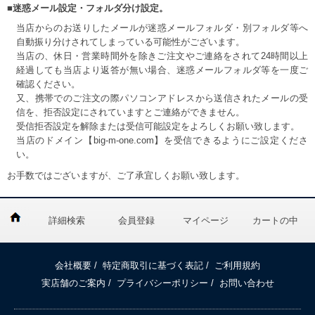
■迷惑メール設定・フォルダ分け設定。
当店からのお送りしたメールが迷惑メールフォルダ・別フォルダ等へ
自動振り分けされてしまっている可能性がございます。
当店の、休日・営業時間外を除きご注文やご連絡をされて24時間以上
経過しても当店より返答が無い場合、迷惑メールフォルダ等を一度ご
確認ください。
又、携帯でのご注文の際パソコンアドレスから送信されたメールの受
信を、拒否設定にされていますとご連絡ができません。
受信拒否設定を解除または受信可能設定をよろしくお願い致します。
当店のドメイン【big-m-one.com】を受信できるようにご設定くださ
い。
お手数ではございますが、ご了承宜しくお願い致します。
詳細検索
会員登録
マイページ
カートの中
会社概要
/
特定商取引に基づく表記
/
ご利用規約
実店舗のご案内
/
プライバシーポリシー
/
お問い合わせ