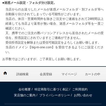
■迷惑メール設定・フォルダ分け設定。
当店からのお送りしたメールが迷惑メールフォルダ・別フォルダ等へ
自動振り分けされてしまっている可能性がございます。
当店の、休日・営業時間外を除きご注文やご連絡をされて24時間以上
経過しても当店より返答が無い場合、迷惑メールフォルダ等を一度ご
確認ください。
又、携帯でのご注文の際パソコンアドレスから送信されたメールの受
信を、拒否設定にされていますとご連絡ができません。
受信拒否設定を解除または受信可能設定をよろしくお願い致します。
当店のドメイン【big-m-one.com】を受信できるようにご設定くださ
い。
お手数ではございますが、ご了承宜しくお願い致します。
詳細検索
会員登録
マイページ
カートの中
会社概要
/
特定商取引に基づく表記
/
ご利用規約
実店舗のご案内
/
プライバシーポリシー
/
お問い合わせ