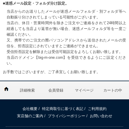
■迷惑メール設定・フォルダ分け設定。
当店からのお送りしたメールが迷惑メールフォルダ・別フォルダ等へ
自動振り分けされてしまっている可能性がございます。
当店の、休日・営業時間外を除きご注文やご連絡をされて24時間以上
経過しても当店より返答が無い場合、迷惑メールフォルダ等を一度ご
確認ください。
又、携帯でのご注文の際パソコンアドレスから送信されたメールの受
信を、拒否設定にされていますとご連絡ができません。
受信拒否設定を解除または受信可能設定をよろしくお願い致します。
当店のドメイン【big-m-one.com】を受信できるようにご設定くださ
い。
お手数ではございますが、ご了承宜しくお願い致します。
詳細検索
会員登録
マイページ
カートの中
会社概要
/
特定商取引に基づく表記
/
ご利用規約
実店舗のご案内
/
プライバシーポリシー
/
お問い合わせ