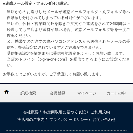
■迷惑メール設定・フォルダ分け設定。
当店からのお送りしたメールが迷惑メールフォルダ・別フォルダ等へ
自動振り分けされてしまっている可能性がございます。
当店の、休日・営業時間外を除きご注文やご連絡をされて24時間以上
経過しても当店より返答が無い場合、迷惑メールフォルダ等を一度ご
確認ください。
又、携帯でのご注文の際パソコンアドレスから送信されたメールの受
信を、拒否設定にされていますとご連絡ができません。
受信拒否設定を解除または受信可能設定をよろしくお願い致します。
当店のドメイン【big-m-one.com】を受信できるようにご設定くださ
い。
お手数ではございますが、ご了承宜しくお願い致します。
詳細検索
会員登録
マイページ
カートの中
会社概要
/
特定商取引に基づく表記
/
ご利用規約
実店舗のご案内
/
プライバシーポリシー
/
お問い合わせ