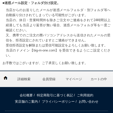
■迷惑メール設定・フォルダ分け設定。
当店からのお送りしたメールが迷惑メールフォルダ・別フォルダ等へ
自動振り分けされてしまっている可能性がございます。
当店の、休日・営業時間外を除きご注文やご連絡をされて24時間以上
経過しても当店より返答が無い場合、迷惑メールフォルダ等を一度ご
確認ください。
又、携帯でのご注文の際パソコンアドレスから送信されたメールの受
信を、拒否設定にされていますとご連絡ができません。
受信拒否設定を解除または受信可能設定をよろしくお願い致します。
当店のドメイン【big-m-one.com】を受信できるようにご設定くださ
い。
お手数ではございますが、ご了承宜しくお願い致します。
詳細検索
会員登録
マイページ
カートの中
会社概要
/
特定商取引に基づく表記
/
ご利用規約
実店舗のご案内
/
プライバシーポリシー
/
お問い合わせ