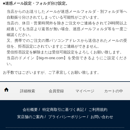
■迷惑メール設定・フォルダ分け設定。
当店からのお送りしたメールが迷惑メールフォルダ・別フォルダ等へ
自動振り分けされてしまっている可能性がございます。
当店の、休日・営業時間外を除きご注文やご連絡をされて24時間以上
経過しても当店より返答が無い場合、迷惑メールフォルダ等を一度ご
確認ください。
又、携帯でのご注文の際パソコンアドレスから送信されたメールの受
信を、拒否設定にされていますとご連絡ができません。
受信拒否設定を解除または受信可能設定をよろしくお願い致します。
当店のドメイン【big-m-one.com】を受信できるようにご設定くださ
い。
お手数ではございますが、ご了承宜しくお願い致します。
詳細検索
会員登録
マイページ
カートの中
会社概要
/
特定商取引に基づく表記
/
ご利用規約
実店舗のご案内
/
プライバシーポリシー
/
お問い合わせ