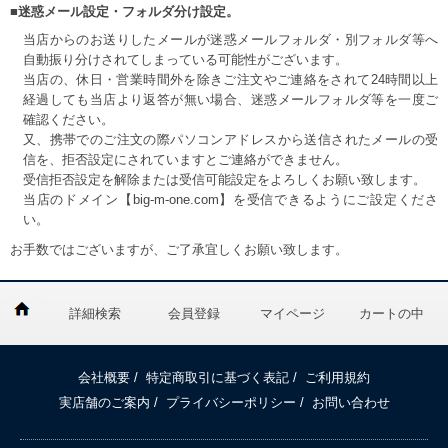
■迷惑メール設定・フォルダ分け設定。
当店からのお送りしたメールが迷惑メールフォルダ・別フォルダ等へ
自動振り分けされてしまっている可能性がございます。
当店の、休日・営業時間外を除きご注文やご連絡をされて24時間以上
経過しても当店より返答が無い場合、迷惑メールフォルダ等を一度ご
確認ください。
又、携帯でのご注文の際パソコンアドレスから送信されたメールの受
信を、拒否設定にされていますとご連絡ができません。
受信拒否設定を解除または受信可能設定をよろしくお願い致します。
当店のドメイン【big-m-one.com】を受信できるようにご設定くださ
い。
お手数ではございますが、ご了承宜しくお願い致します。
詳細検索
会員登録
マイページ
カートの中
会社概要
/
特定商取引に基づく表記
/
ご利用規約
実店舗のご案内
/
プライバシーポリシー
/
お問い合わせ