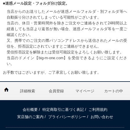
■迷惑メール設定・フォルダ分け設定。
当店からのお送りしたメールが迷惑メールフォルダ・別フォルダ等へ
自動振り分けされてしまっている可能性がございます。
当店の、休日・営業時間外を除きご注文やご連絡をされて24時間以上
経過しても当店より返答が無い場合、迷惑メールフォルダ等を一度ご
確認ください。
又、携帯でのご注文の際パソコンアドレスから送信されたメールの受
信を、拒否設定にされていますとご連絡ができません。
受信拒否設定を解除または受信可能設定をよろしくお願い致します。
当店のドメイン【big-m-one.com】を受信できるようにご設定くださ
い。
お手数ではございますが、ご了承宜しくお願い致します。
詳細検索
会員登録
マイページ
カートの中
会社概要
/
特定商取引に基づく表記
/
ご利用規約
実店舗のご案内
/
プライバシーポリシー
/
お問い合わせ