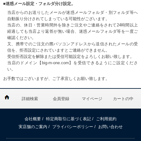
■迷惑メール設定・フォルダ分け設定。
当店からのお送りしたメールが迷惑メールフォルダ・別フォルダ等へ
自動振り分けされてしまっている可能性がございます。
当店の、休日・営業時間外を除きご注文やご連絡をされて24時間以上
経過しても当店より返答が無い場合、迷惑メールフォルダ等を一度ご
確認ください。
又、携帯でのご注文の際パソコンアドレスから送信されたメールの受
信を、拒否設定にされていますとご連絡ができません。
受信拒否設定を解除または受信可能設定をよろしくお願い致します。
当店のドメイン【big-m-one.com】を受信できるようにご設定くださ
い。
お手数ではございますが、ご了承宜しくお願い致します。
詳細検索
会員登録
マイページ
カートの中
会社概要
/
特定商取引に基づく表記
/
ご利用規約
実店舗のご案内
/
プライバシーポリシー
/
お問い合わせ