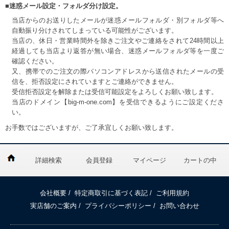
■迷惑メール設定・フォルダ分け設定。
当店からのお送りしたメールが迷惑メールフォルダ・別フォルダ等へ
自動振り分けされてしまっている可能性がございます。
当店の、休日・営業時間外を除きご注文やご連絡をされて24時間以上
経過しても当店より返答が無い場合、迷惑メールフォルダ等を一度ご
確認ください。
又、携帯でのご注文の際パソコンアドレスから送信されたメールの受
信を、拒否設定にされていますとご連絡ができません。
受信拒否設定を解除または受信可能設定をよろしくお願い致します。
当店のドメイン【big-m-one.com】を受信できるようにご設定くださ
い。
お手数ではございますが、ご了承宜しくお願い致します。
詳細検索
会員登録
マイページ
カートの中
会社概要
/
特定商取引に基づく表記
/
ご利用規約
実店舗のご案内
/
プライバシーポリシー
/
お問い合わせ