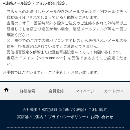
■迷惑メール設定・フォルダ分け設定。
当店からのお送りしたメールが迷惑メールフォルダ・別フォルダ等へ
自動振り分けされてしまっている可能性がございます。
当店の、休日・営業時間外を除きご注文やご連絡をされて24時間以上
経過しても当店より返答が無い場合、迷惑メールフォルダ等を一度ご
確認ください。
又、携帯でのご注文の際パソコンアドレスから送信されたメールの受
信を、拒否設定にされていますとご連絡ができません。
受信拒否設定を解除または受信可能設定をよろしくお願い致します。
当店のドメイン【big-m-one.com】を受信できるようにご設定くださ
い。
お手数ではございますが、ご了承宜しくお願い致します。
詳細検索
会員登録
マイページ
カートの中
会社概要
/
特定商取引に基づく表記
/
ご利用規約
実店舗のご案内
/
プライバシーポリシー
/
お問い合わせ