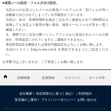
■迷惑メール設定・フォルダ分け設定。
当店からのお送りしたメールが迷惑メールフォルダ・別フォルダ等へ
自動振り分けされてしまっている可能性がございます。
当店の、休日・営業時間外を除きご注文やご連絡をされて24時間以上
経過しても当店より返答が無い場合、迷惑メールフォルダ等を一度ご
確認ください。
又、携帯でのご注文の際パソコンアドレスから送信されたメールの受
信を、拒否設定にされていますとご連絡ができません。
受信拒否設定を解除または受信可能設定をよろしくお願い致します。
当店のドメイン【big-m-one.com】を受信できるようにご設定くださ
い。
お手数ではございますが、ご了承宜しくお願い致します。
詳細検索
会員登録
マイページ
カートの中
会社概要
/
特定商取引に基づく表記
/
ご利用規約
実店舗のご案内
/
プライバシーポリシー
/
お問い合わせ