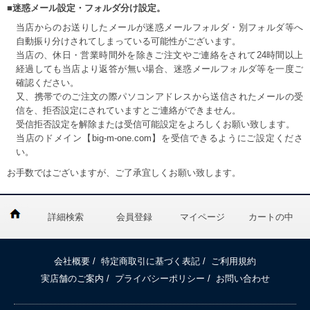
■迷惑メール設定・フォルダ分け設定。
当店からのお送りしたメールが迷惑メールフォルダ・別フォルダ等へ
自動振り分けされてしまっている可能性がございます。
当店の、休日・営業時間外を除きご注文やご連絡をされて24時間以上
経過しても当店より返答が無い場合、迷惑メールフォルダ等を一度ご
確認ください。
又、携帯でのご注文の際パソコンアドレスから送信されたメールの受
信を、拒否設定にされていますとご連絡ができません。
受信拒否設定を解除または受信可能設定をよろしくお願い致します。
当店のドメイン【big-m-one.com】を受信できるようにご設定くださ
い。
お手数ではございますが、ご了承宜しくお願い致します。
詳細検索
会員登録
マイページ
カートの中
会社概要
/
特定商取引に基づく表記
/
ご利用規約
実店舗のご案内
/
プライバシーポリシー
/
お問い合わせ