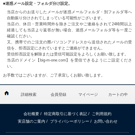
■迷惑メール設定・フォルダ分け設定。
当店からのお送りしたメールが迷惑メールフォルダ・別フォルダ等へ
自動振り分けされてしまっている可能性がございます。
当店の、休日・営業時間外を除きご注文やご連絡をされて24時間以上
経過しても当店より返答が無い場合、迷惑メールフォルダ等を一度ご
確認ください。
又、携帯でのご注文の際パソコンアドレスから送信されたメールの受
信を、拒否設定にされていますとご連絡ができません。
受信拒否設定を解除または受信可能設定をよろしくお願い致します。
当店のドメイン【big-m-one.com】を受信できるようにご設定くださ
い。
お手数ではございますが、ご了承宜しくお願い致します。
詳細検索
会員登録
マイページ
カートの中
会社概要
/
特定商取引に基づく表記
/
ご利用規約
実店舗のご案内
/
プライバシーポリシー
/
お問い合わせ