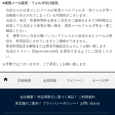
■迷惑メール設定・フォルダ分け設定。
当店からのお送りしたメールが迷惑メールフォルダ・別フォルダ等へ
自動振り分けされてしまっている可能性がございます。
当店の、休日・営業時間外を除きご注文やご連絡をされて24時間以上
経過しても当店より返答が無い場合、迷惑メールフォルダ等を一度ご
確認ください。
又、携帯でのご注文の際パソコンアドレスから送信されたメールの受
信を、拒否設定にされていますとご連絡ができません。
受信拒否設定を解除または受信可能設定をよろしくお願い致します。
当店のドメイン【big-m-one.com】を受信できるようにご設定くださ
い。
お手数ではございますが、ご了承宜しくお願い致します。
詳細検索
会員登録
マイページ
カートの中
会社概要
/
特定商取引に基づく表記
/
ご利用規約
実店舗のご案内
/
プライバシーポリシー
/
お問い合わせ