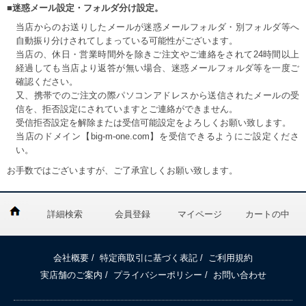
■迷惑メール設定・フォルダ分け設定。
当店からのお送りしたメールが迷惑メールフォルダ・別フォルダ等へ
自動振り分けされてしまっている可能性がございます。
当店の、休日・営業時間外を除きご注文やご連絡をされて24時間以上
経過しても当店より返答が無い場合、迷惑メールフォルダ等を一度ご
確認ください。
又、携帯でのご注文の際パソコンアドレスから送信されたメールの受
信を、拒否設定にされていますとご連絡ができません。
受信拒否設定を解除または受信可能設定をよろしくお願い致します。
当店のドメイン【big-m-one.com】を受信できるようにご設定くださ
い。
お手数ではございますが、ご了承宜しくお願い致します。
詳細検索
会員登録
マイページ
カートの中
会社概要
/
特定商取引に基づく表記
/
ご利用規約
実店舗のご案内
/
プライバシーポリシー
/
お問い合わせ