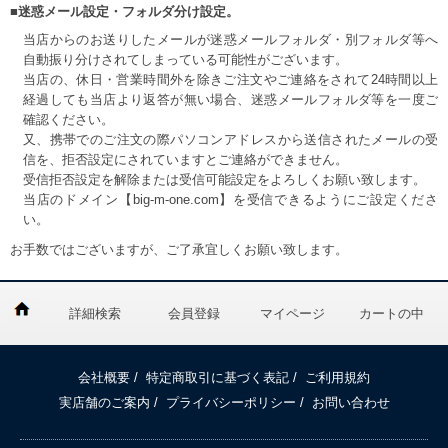
■迷惑メール設定・フォルダ分け設定。
当店からのお送りしたメールが迷惑メールフォルダ・別フォルダ等へ
自動振り分けされてしまっている可能性がございます。
当店の、休日・営業時間外を除きご注文やご連絡をされて24時間以上
経過しても当店より返答が無い場合、迷惑メールフォルダ等を一度ご
確認ください。
又、携帯でのご注文の際パソコンアドレスから送信されたメールの受
信を、拒否設定にされていますとご連絡ができません。
受信拒否設定を解除または受信可能設定をよろしくお願い致します。
当店のドメイン【big-m-one.com】を受信できるようにご設定くださ
い。
お手数ではございますが、ご了承宜しくお願い致します。
詳細検索
会員登録
マイページ
カートの中
会社概要
/
特定商取引に基づく表記
/
ご利用規約
実店舗のご案内
/
プライバシーポリシー
/
お問い合わせ