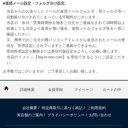
■迷惑メール設定・フォルダ分け設定。
当店からのお送りしたメールが迷惑メールフォルダ・別フォルダ等へ
自動振り分けされてしまっている可能性がございます。
当店の、休日・営業時間外を除きご注文やご連絡をされて24時間以上
経過しても当店より返答が無い場合、迷惑メールフォルダ等を一度ご
確認ください。
又、携帯でのご注文の際パソコンアドレスから送信されたメールの受
信を、拒否設定にされていますとご連絡ができません。
受信拒否設定を解除または受信可能設定をよろしくお願い致します。
当店のドメイン【big-m-one.com】を受信できるようにご設定くださ
い。
お手数ではございますが、ご了承宜しくお願い致します。
詳細検索
会員登録
マイページ
カートの中
会社概要
/
特定商取引に基づく表記
/
ご利用規約
実店舗のご案内
/
プライバシーポリシー
/
お問い合わせ