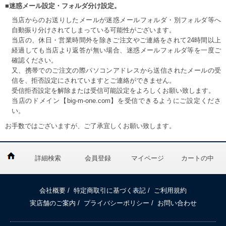
■迷惑メール設定・フォルダ分け設定。
当店からのお送りしたメールが迷惑メールフォルダ・別フォルダ等へ
自動振り分けされてしまっている可能性がございます。
当店の、休日・営業時間外を除きご注文やご連絡をされて24時間以上
経過しても当店より返答が無い場合、迷惑メールフォルダ等を一度ご
確認ください。
又、携帯でのご注文の際パソコンアドレスから送信されたメールの受
信を、拒否設定にされていますとご連絡ができません。
受信拒否設定を解除または受信可能設定をよろしくお願い致します。
当店のドメイン【big-m-one.com】を受信できるようにご設定くださ
い。
お手数ではございますが、ご了承宜しくお願い致します。
詳細検索
会員登録
マイページ
カートの中
会社概要
/
特定商取引に基づく表記
/
ご利用規約
実店舗のご案内
/
プライバシーポリシー
/
お問い合わせ