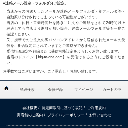
■迷惑メール設定・フォルダ分け設定。
当店からのお送りしたメールが迷惑メールフォルダ・別フォルダ等へ
自動振り分けされてしまっている可能性がございます。
当店の、休日・営業時間外を除きご注文やご連絡をされて24時間以上
経過しても当店より返答が無い場合、迷惑メールフォルダ等を一度ご
確認ください。
又、携帯でのご注文の際パソコンアドレスから送信されたメールの受
信を、拒否設定にされていますとご連絡ができません。
受信拒否設定を解除または受信可能設定をよろしくお願い致します。
当店のドメイン【big-m-one.com】を受信できるようにご設定くださ
い。
お手数ではございますが、ご了承宜しくお願い致します。
詳細検索
会員登録
マイページ
カートの中
会社概要
/
特定商取引に基づく表記
/
ご利用規約
実店舗のご案内
/
プライバシーポリシー
/
お問い合わせ