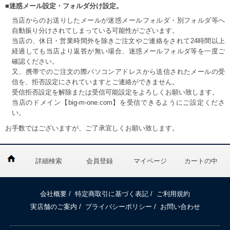
■迷惑メール設定・フォルダ分け設定。
当店からのお送りしたメールが迷惑メールフォルダ・別フォルダ等へ
自動振り分けされてしまっている可能性がございます。
当店の、休日・営業時間外を除きご注文やご連絡をされて24時間以上
経過しても当店より返答が無い場合、迷惑メールフォルダ等を一度ご
確認ください。
又、携帯でのご注文の際パソコンアドレスから送信されたメールの受
信を、拒否設定にされていますとご連絡ができません。
受信拒否設定を解除または受信可能設定をよろしくお願い致します。
当店のドメイン【big-m-one.com】を受信できるようにご設定くださ
い。
お手数ではございますが、ご了承宜しくお願い致します。
詳細検索
会員登録
マイページ
カートの中
会社概要
/
特定商取引に基づく表記
/
ご利用規約
実店舗のご案内
/
プライバシーポリシー
/
お問い合わせ