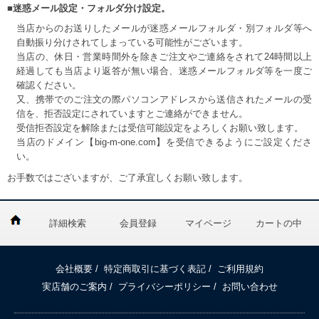
■迷惑メール設定・フォルダ分け設定。
当店からのお送りしたメールが迷惑メールフォルダ・別フォルダ等へ
自動振り分けされてしまっている可能性がございます。
当店の、休日・営業時間外を除きご注文やご連絡をされて24時間以上
経過しても当店より返答が無い場合、迷惑メールフォルダ等を一度ご
確認ください。
又、携帯でのご注文の際パソコンアドレスから送信されたメールの受
信を、拒否設定にされていますとご連絡ができません。
受信拒否設定を解除または受信可能設定をよろしくお願い致します。
当店のドメイン【big-m-one.com】を受信できるようにご設定くださ
い。
お手数ではございますが、ご了承宜しくお願い致します。
詳細検索
会員登録
マイページ
カートの中
会社概要
/
特定商取引に基づく表記
/
ご利用規約
実店舗のご案内
/
プライバシーポリシー
/
お問い合わせ