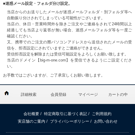
■迷惑メール設定・フォルダ分け設定。
当店からのお送りしたメールが迷惑メールフォルダ・別フォルダ等へ
自動振り分けされてしまっている可能性がございます。
当店の、休日・営業時間外を除きご注文やご連絡をされて24時間以上
経過しても当店より返答が無い場合、迷惑メールフォルダ等を一度ご
確認ください。
又、携帯でのご注文の際パソコンアドレスから送信されたメールの受
信を、拒否設定にされていますとご連絡ができません。
受信拒否設定を解除または受信可能設定をよろしくお願い致します。
当店のドメイン【big-m-one.com】を受信できるようにご設定くださ
い。
お手数ではございますが、ご了承宜しくお願い致します。
詳細検索
会員登録
マイページ
カートの中
会社概要
/
特定商取引に基づく表記
/
ご利用規約
実店舗のご案内
/
プライバシーポリシー
/
お問い合わせ