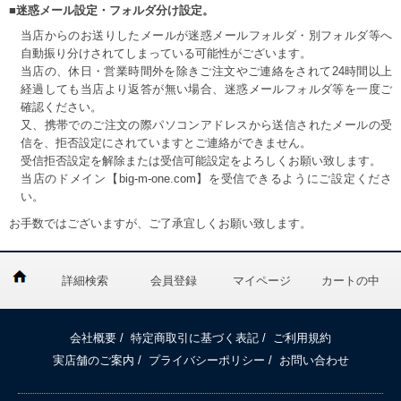
■迷惑メール設定・フォルダ分け設定。
当店からのお送りしたメールが迷惑メールフォルダ・別フォルダ等へ
自動振り分けされてしまっている可能性がございます。
当店の、休日・営業時間外を除きご注文やご連絡をされて24時間以上
経過しても当店より返答が無い場合、迷惑メールフォルダ等を一度ご
確認ください。
又、携帯でのご注文の際パソコンアドレスから送信されたメールの受
信を、拒否設定にされていますとご連絡ができません。
受信拒否設定を解除または受信可能設定をよろしくお願い致します。
当店のドメイン【big-m-one.com】を受信できるようにご設定くださ
い。
お手数ではございますが、ご了承宜しくお願い致します。
詳細検索
会員登録
マイページ
カートの中
会社概要
/
特定商取引に基づく表記
/
ご利用規約
実店舗のご案内
/
プライバシーポリシー
/
お問い合わせ