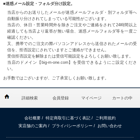
■迷惑メール設定・フォルダ分け設定。
当店からのお送りしたメールが迷惑メールフォルダ・別フォルダ等へ
自動振り分けされてしまっている可能性がございます。
当店の、休日・営業時間外を除きご注文やご連絡をされて24時間以上
経過しても当店より返答が無い場合、迷惑メールフォルダ等を一度ご
確認ください。
又、携帯でのご注文の際パソコンアドレスから送信されたメールの受
信を、拒否設定にされていますとご連絡ができません。
受信拒否設定を解除または受信可能設定をよろしくお願い致します。
当店のドメイン【big-m-one.com】を受信できるようにご設定くださ
い。
お手数ではございますが、ご了承宜しくお願い致します。
詳細検索
会員登録
マイページ
カートの中
会社概要
/
特定商取引に基づく表記
/
ご利用規約
実店舗のご案内
/
プライバシーポリシー
/
お問い合わせ