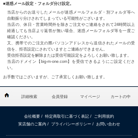
■迷惑メール設定・フォルダ分け設定。
当店からのお送りしたメールが迷惑メールフォルダ・別フォルダ等へ
自動振り分けされてしまっている可能性がございます。
当店の、休日・営業時間外を除きご注文やご連絡をされて24時間以上
経過しても当店より返答が無い場合、迷惑メールフォルダ等を一度ご
確認ください。
又、携帯でのご注文の際パソコンアドレスから送信されたメールの受
信を、拒否設定にされていますとご連絡ができません。
受信拒否設定を解除または受信可能設定をよろしくお願い致します。
当店のドメイン【big-m-one.com】を受信できるようにご設定くださ
い。
お手数ではございますが、ご了承宜しくお願い致します。
詳細検索
会員登録
マイページ
カートの中
会社概要
/
特定商取引に基づく表記
/
ご利用規約
実店舗のご案内
/
プライバシーポリシー
/
お問い合わせ