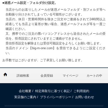
■迷惑メール設定・フォルダ分け設定。
当店からのお送りしたメールが迷惑メールフォルダ・別フォルダ等へ
自動振り分けされてしまっている可能性がございます。
当店の、休日・営業時間外を除きご注文やご連絡をされて24時間以上
経過しても当店より返答が無い場合、迷惑メールフォルダ等を一度ご
確認ください。
又、携帯でのご注文の際パソコンアドレスから送信されたメールの受
信を、拒否設定にされていますとご連絡ができません。
受信拒否設定を解除または受信可能設定をよろしくお願い致します。
当店のドメイン【big-m-one.com】を受信できるようにご設定くださ
い。
お手数ではございますが、ご了承宜しくお願い致します。
詳細検索
会員登録
マイページ
カートの中
会社概要
/
特定商取引に基づく表記
/
ご利用規約
実店舗のご案内
/
プライバシーポリシー
/
お問い合わせ