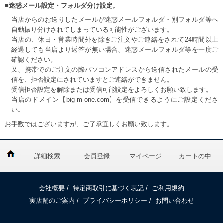
■迷惑メール設定・フォルダ分け設定。
当店からのお送りしたメールが迷惑メールフォルダ・別フォルダ等へ
自動振り分けされてしまっている可能性がございます。
当店の、休日・営業時間外を除きご注文やご連絡をされて24時間以上
経過しても当店より返答が無い場合、迷惑メールフォルダ等を一度ご
確認ください。
又、携帯でのご注文の際パソコンアドレスから送信されたメールの受
信を、拒否設定にされていますとご連絡ができません。
受信拒否設定を解除または受信可能設定をよろしくお願い致します。
当店のドメイン【big-m-one.com】を受信できるようにご設定くださ
い。
お手数ではございますが、ご了承宜しくお願い致します。
詳細検索
会員登録
マイページ
カートの中
会社概要
/
特定商取引に基づく表記
/
ご利用規約
実店舗のご案内
/
プライバシーポリシー
/
お問い合わせ