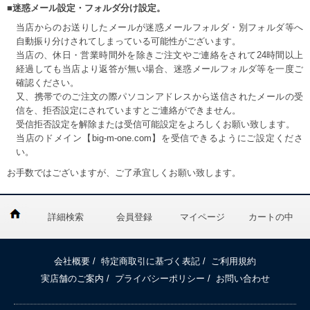
■迷惑メール設定・フォルダ分け設定。
当店からのお送りしたメールが迷惑メールフォルダ・別フォルダ等へ
自動振り分けされてしまっている可能性がございます。
当店の、休日・営業時間外を除きご注文やご連絡をされて24時間以上
経過しても当店より返答が無い場合、迷惑メールフォルダ等を一度ご
確認ください。
又、携帯でのご注文の際パソコンアドレスから送信されたメールの受
信を、拒否設定にされていますとご連絡ができません。
受信拒否設定を解除または受信可能設定をよろしくお願い致します。
当店のドメイン【big-m-one.com】を受信できるようにご設定くださ
い。
お手数ではございますが、ご了承宜しくお願い致します。
詳細検索
会員登録
マイページ
カートの中
会社概要
/
特定商取引に基づく表記
/
ご利用規約
実店舗のご案内
/
プライバシーポリシー
/
お問い合わせ