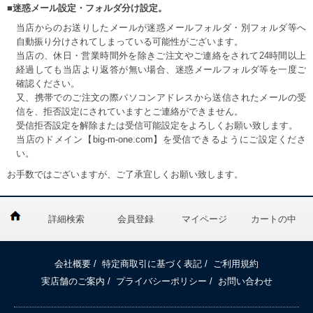
■迷惑メール設定・フォルダ分け設定。
当店からのお送りしたメールが迷惑メールフォルダ・別フォルダ等へ
自動振り分けされてしまっている可能性がございます。
当店の、休日・営業時間外を除きご注文やご連絡をされて24時間以上
経過しても当店より返答が無い場合、迷惑メールフォルダ等を一度ご
確認ください。
又、携帯でのご注文の際パソコンアドレスから送信されたメールの受
信を、拒否設定にされていますとご連絡ができません。
受信拒否設定を解除または受信可能設定をよろしくお願い致します。
当店のドメイン【big-m-one.com】を受信できるようにご設定くださ
い。
お手数ではございますが、ご了承宜しくお願い致します。
詳細検索
会員登録
マイページ
カートの中
会社概要
/
特定商取引に基づく表記
/
ご利用規約
実店舗のご案内
/
プライバシーポリシー
/
お問い合わせ