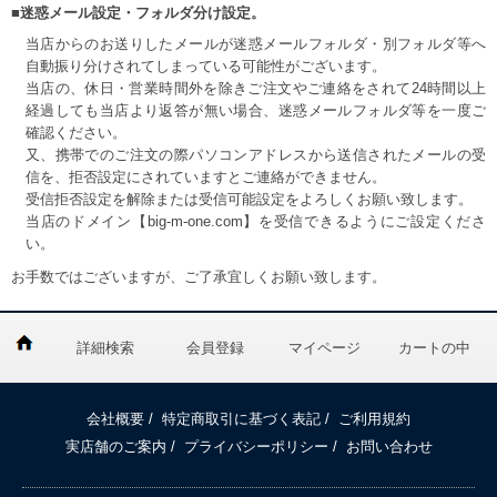
■迷惑メール設定・フォルダ分け設定。
当店からのお送りしたメールが迷惑メールフォルダ・別フォルダ等へ
自動振り分けされてしまっている可能性がございます。
当店の、休日・営業時間外を除きご注文やご連絡をされて24時間以上
経過しても当店より返答が無い場合、迷惑メールフォルダ等を一度ご
確認ください。
又、携帯でのご注文の際パソコンアドレスから送信されたメールの受
信を、拒否設定にされていますとご連絡ができません。
受信拒否設定を解除または受信可能設定をよろしくお願い致します。
当店のドメイン【big-m-one.com】を受信できるようにご設定くださ
い。
お手数ではございますが、ご了承宜しくお願い致します。
詳細検索
会員登録
マイページ
カートの中
会社概要
/
特定商取引に基づく表記
/
ご利用規約
実店舗のご案内
/
プライバシーポリシー
/
お問い合わせ