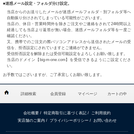
■迷惑メール設定・フォルダ分け設定。
当店からのお送りしたメールが迷惑メールフォルダ・別フォルダ等へ
自動振り分けされてしまっている可能性がございます。
当店の、休日・営業時間外を除きご注文やご連絡をされて24時間以上
経過しても当店より返答が無い場合、迷惑メールフォルダ等を一度ご
確認ください。
又、携帯でのご注文の際パソコンアドレスから送信されたメールの受
信を、拒否設定にされていますとご連絡ができません。
受信拒否設定を解除または受信可能設定をよろしくお願い致します。
当店のドメイン【big-m-one.com】を受信できるようにご設定くださ
い。
お手数ではございますが、ご了承宜しくお願い致します。
詳細検索
会員登録
マイページ
カートの中
会社概要
/
特定商取引に基づく表記
/
ご利用規約
実店舗のご案内
/
プライバシーポリシー
/
お問い合わせ