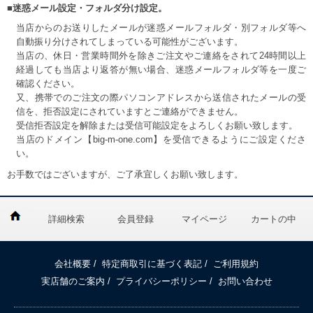
■迷惑メール設定・フォルダ分け設定。
当店からのお送りしたメールが迷惑メールフォルダ・別フォルダ等へ
自動振り分けされてしまっている可能性がございます。
当店の、休日・営業時間外を除きご注文やご連絡をされて24時間以上
経過しても当店より返答が無い場合、迷惑メールフォルダ等を一度ご
確認ください。
又、携帯でのご注文の際パソコンアドレスから送信されたメールの受
信を、拒否設定にされていますとご連絡ができません。
受信拒否設定を解除または受信可能設定をよろしくお願い致します。
当店のドメイン【big-m-one.com】を受信できるようにご設定くださ
い。
お手数ではございますが、ご了承宜しくお願い致します。
詳細検索
会員登録
マイページ
カートの中
会社概要
/
特定商取引に基づく表記
/
ご利用規約
実店舗のご案内
/
プライバシーポリシー
/
お問い合わせ