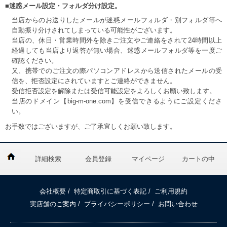
■迷惑メール設定・フォルダ分け設定。
当店からのお送りしたメールが迷惑メールフォルダ・別フォルダ等へ
自動振り分けされてしまっている可能性がございます。
当店の、休日・営業時間外を除きご注文やご連絡をされて24時間以上
経過しても当店より返答が無い場合、迷惑メールフォルダ等を一度ご
確認ください。
又、携帯でのご注文の際パソコンアドレスから送信されたメールの受
信を、拒否設定にされていますとご連絡ができません。
受信拒否設定を解除または受信可能設定をよろしくお願い致します。
当店のドメイン【big-m-one.com】を受信できるようにご設定くださ
い。
お手数ではございますが、ご了承宜しくお願い致します。
詳細検索
会員登録
マイページ
カートの中
会社概要
/
特定商取引に基づく表記
/
ご利用規約
実店舗のご案内
/
プライバシーポリシー
/
お問い合わせ